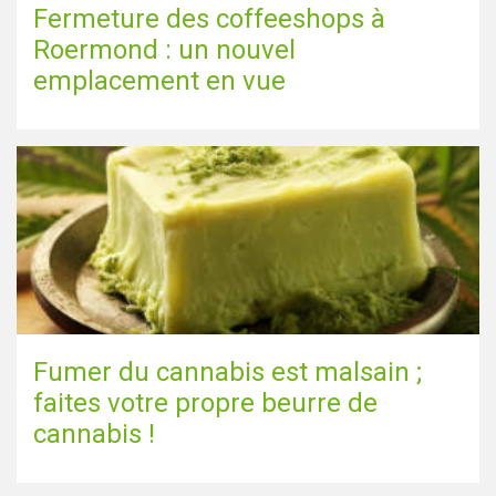
Fermeture des coffeeshops à
Roermond : un nouvel
emplacement en vue
Fumer du cannabis est malsain ;
faites votre propre beurre de
cannabis !