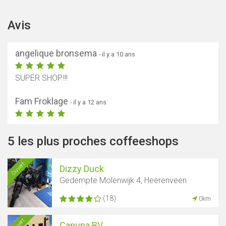
Avis
angelique bronsema
- il y a 10 ans
SUPER SHOP.!!!
Fam Froklage
- il y a 12 ans
5 les plus proches coffeeshops
Ouvert
Dizzy Duck
Gedempte Molenwijk 4, Heerenveen
(18)
0km
Ouvert
Canupa BV