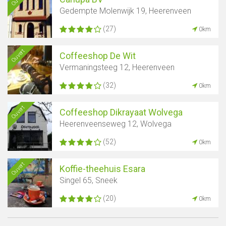
Gedempte Molenwijk 19, Heerenveen
(27)
0km
Ouvert
Coffeeshop De Wit
Vermaningsteeg 12, Heerenveen
(32)
0km
Ouvert
Coffeeshop Dikrayaat Wolvega
Heerenveenseweg 12, Wolvega
Afficher la carte
(52)
0km
Ouvert
Koffie-theehuis Esara
Singel 65, Sneek
(20)
0km