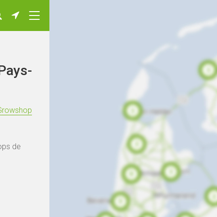
 Pays-
Growshop
ops de