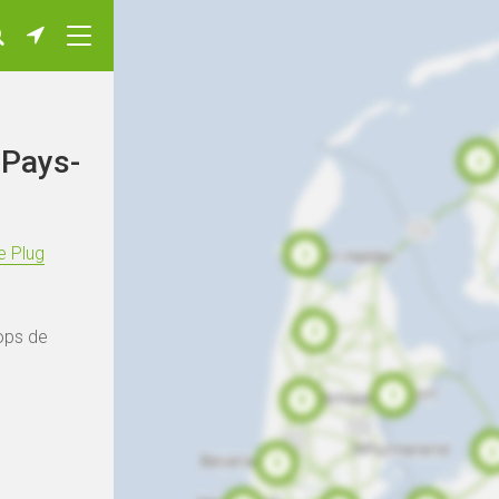
 Pays-
e Plug
ops de