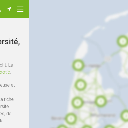
rsité,
cht. La
xotic
.
ieuse et
a riche
rsité
s, de
la
.