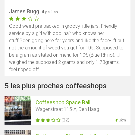
James Bugg
- il y a 1 an
Good weed pre packed in groovy little jars. Friendly
service by a girl with cool hair who knows her
stuff.Been going here for years and like the face-lift but
not the amount of weed you get for 10€. Supposed to
be a gram as stated on menu for 10€ (Blue Rhino)....I
weighed the supposed 2 grams and only 1.73grams. I
feel ripped off!
5 les plus proches coffeeshops
Coffeeshop Space Ball
Wagenstraat 115-A, Den Haag
(22)
0km