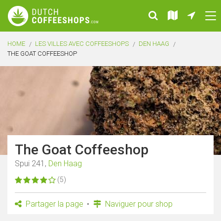
HOME
LES VILLES AVEC COFFEESHOPS
DEN HAAG
THE GOAT COFFEESHOP
The Goat Coffeeshop
Spui 241,
Den Haag
(5)
Partager la page
Naviguer pour shop