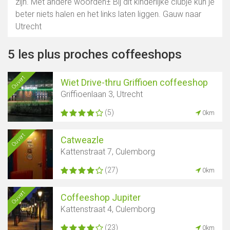
zijn. Met andere woorden± Bij dit kinderlijke clubje kun je
beter niets halen en het links laten liggen. Gauw naar
Utrecht
5 les plus proches coffeeshops
Ouvert
Wiet Drive-thru Griffioen coffeeshop
Griffioenlaan 3, Utrecht
Afficher la carte
(5)
0km
Ouvert
Catweazle
Kattenstraat 7, Culemborg
(27)
0km
Ouvert
Coffeeshop Jupiter
Kattenstraat 4, Culemborg
(23)
0km