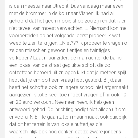
is dan meestal naar Utrecht. Dus vandaag maar even
met de brommer in de kou naar Vianen! Ik had al
gehoord dat het geen mooie shop zou zijn en dat ik er
niet teveel van moest verwachten..... Niemand kon me
voorbereiden op het volgende: eerst probeer ik wat
weed te zien te krijgen....Niet??? ik probeer te vragen of
ze dan misschien gewoon tientjes en twintigjes
verkopen? Laat maar zitten, de man achter de bar is
een lokaal van de straat geplukte schoft die zo
ontzettend beroerd uit zn ogen kijkt dat je meteen spijt
hebt dat je em ooit een vraag hebt gesteld. Blijkbaar
heeft het schoffie ook zn lagere school niet afgemaakt
aangezien ik tot 3 keer toe moest vragen of hij ook 10
en 20 euro verkocht! Nee neen neen, ik heb geen
antwoord gehad. De inrichting nodigt niet alleen uit om
er vooral NIET te gaan zitten maar maakt ook duidelijk
dat dit het terrein is van lokale huftertjes die
waarschijnlijk ook nog denken dat ze zware jongens