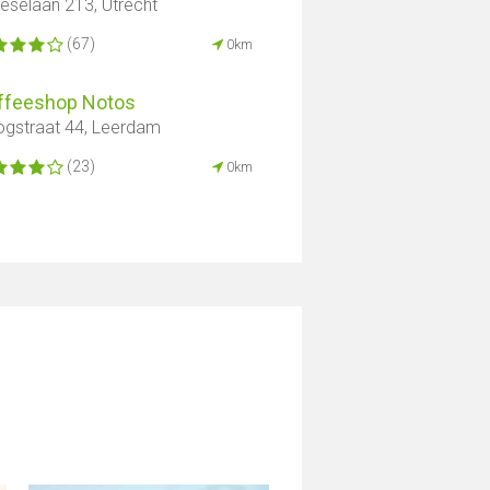
eselaan 213, Utrecht
(67)
0km
ffeeshop Notos
gstraat 44, Leerdam
(23)
0km