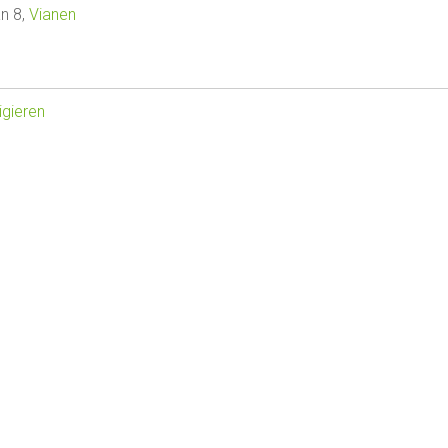
n 8,
Vianen
gieren