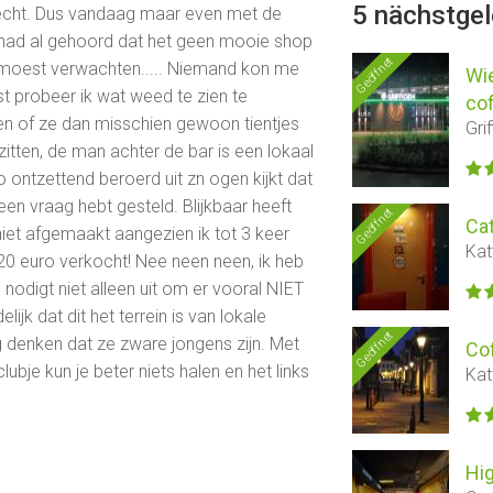
5 nächstge
recht. Dus vandaag maar even met de
 had al gehoord dat het geen mooie shop
Geöffnet
an moest verwachten..... Niemand kon me
Wie
t probeer ik wat weed te zien te
co
agen of ze dan misschien gewoon tientjes
Gri
itten, de man achter de bar is een lokaal
o ontzettend beroerd uit zn ogen kijkt dat
een vraag hebt gesteld. Blijkbaar heeft
Geöffnet
Ca
niet afgemaakt aangezien ik tot 3 keer
Kat
20 euro verkocht! Nee neen neen, ik heb
nodigt niet alleen uit om er vooral NIET
ijk dat dit het terrein is van lokale
Geöffnet
og denken dat ze zware jongens zijn. Met
Co
lubje kun je beter niets halen en het links
Kat
Hi