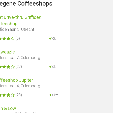
legene Coffeeshops
t Drive-thru Griffioen
ffeeshop
ffioenlaan 3, Utrecht
(5)
0km
tweazle
tenstraat 7, Culemborg
(27)
0km
ffeeshop Jupiter
tenstraat 4, Culemborg
(23)
0km
gh & Low