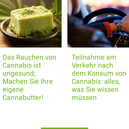
Das Rauchen von
Teilnahme am
Cannabis ist
Verkehr nach
ungesund;
dem Konsum von
Machen Sie Ihre
Cannabis: alles,
eigene
was Sie wissen
Cannabutter!
müssen