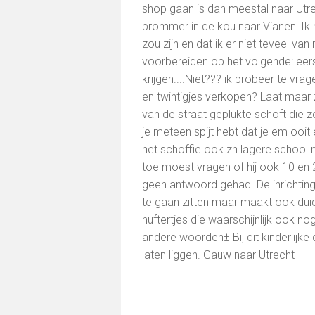
shop gaan is dan meestal naar Ut
brommer in de kou naar Vianen! Ik
zou zijn en dat ik er niet teveel v
voorbereiden op het volgende: eers
krijgen....Niet??? ik probeer te vr
en twintigjes verkopen? Laat maar z
van de straat geplukte schoft die z
je meteen spijt hebt dat je em ooit 
het schoffie ook zn lagere school 
toe moest vragen of hij ook 10 en 
geen antwoord gehad. De inrichting 
te gaan zitten maar maakt ook duidel
huftertjes die waarschijnlijk ook n
andere woorden± Bij dit kinderlijke c
laten liggen. Gauw naar Utrecht