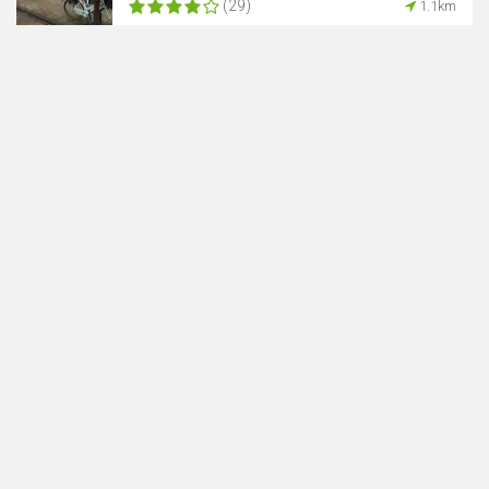
(29)
1.1km