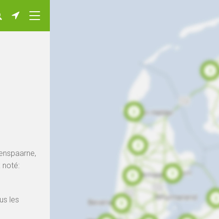
enspaarne,
 noté:
us les