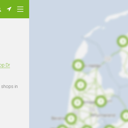
op Dr
e shops in