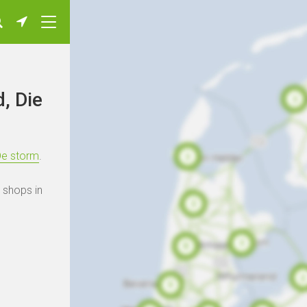
, Die
De storm
.
e shops in