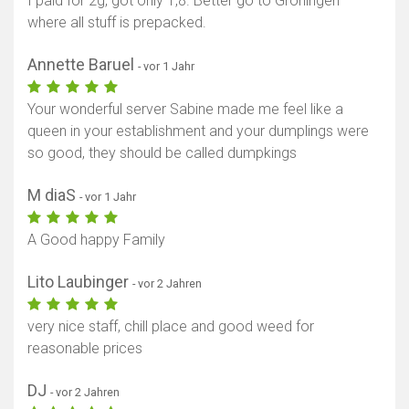
I paid for 2g, got only 1,8. Better go to Groningen
where all stuff is prepacked.
Annette Baruel
- vor 1 Jahr
Your wonderful server Sabine made me feel like a
queen in your establishment and your dumplings were
so good, they should be called dumpkings
M diaS
- vor 1 Jahr
A Good happy Family
Lito Laubinger
- vor 2 Jahren
very nice staff, chill place and good weed for
reasonable prices
DJ
- vor 2 Jahren