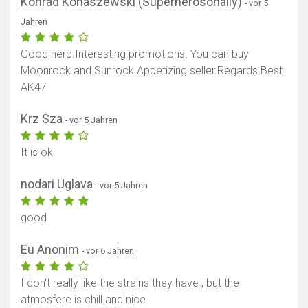
Konrad Konaszewski (Superherosonally)
- vor 5
Jahren
Good herb.Interesting promotions. You can buy
Moonrock and Sunrock.Appetizing seller.Regards.Best
AK47
Krz Sza
- vor 5 Jahren
It is ok
nodari Uglava
- vor 5 Jahren
good
Eu Anonim
- vor 6 Jahren
I don't really like the strains they have , but the
atmosfere is chill and nice