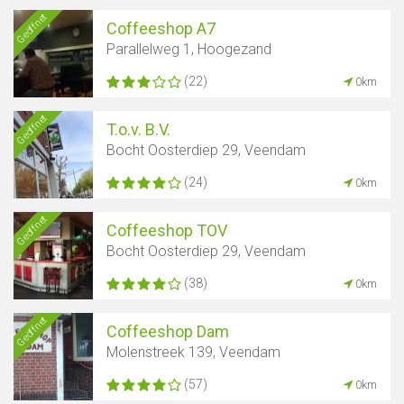
Geöffnet
Coffeeshop A7
Parallelweg 1, Hoogezand
(22)
0km
Geöffnet
T.o.v. B.V.
Bocht Oosterdiep 29, Veendam
(24)
0km
Geöffnet
Coffeeshop TOV
Bocht Oosterdiep 29, Veendam
(38)
0km
Geöffnet
Coffeeshop Dam
Molenstreek 139, Veendam
(57)
0km