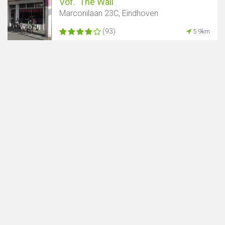
Vof. 'The Wall'
Marconilaan 23C, Eindhoven
(93)
5.9km