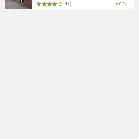
(43)
0.8km