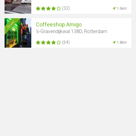
(32)
1.6km
Ouvert
Coffeeshop Amigo
's-Gravendijkwal 138D, Rotterdam
Afficher la carte
(64)
1.8km