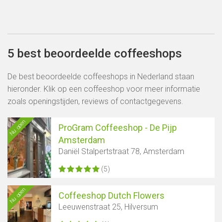
5 best beoordeelde coffeeshops
De best beoordeelde coffeeshops in Nederland staan
hieronder. Klik op een coffeeshop voor meer informatie
zoals openingstijden, reviews of contactgegevens.
Toon kaart
Nu open
ProGram Coffeeshop - De Pijp
Amsterdam
Daniël Stalpertstraat 78, Amsterdam
(5)
Nu open
Coffeeshop Dutch Flowers
Leeuwenstraat 25, Hilversum