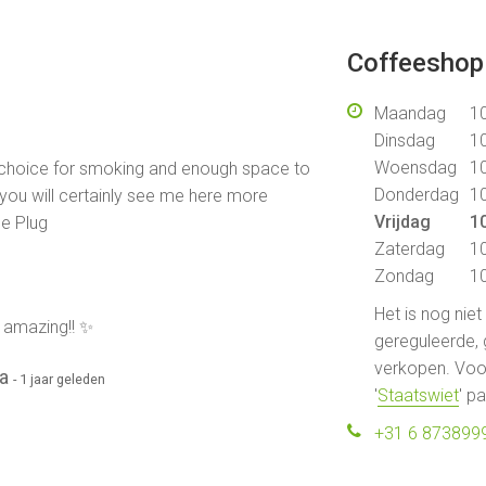
Coffeeshop 
Maandag
10
Dinsdag
10
Woensdag
10
f choice for smoking and enough space to
Donderdag
10
 you will certainly see me here more
Vrijdag
10
he Plug
Zaterdag
10
Zondag
10
Het is nog nie
s amazing!! ✨
gereguleerde, 
verkopen. Voor
na
- 1 jaar geleden
'
Staatswiet
' p
+31 6 873899