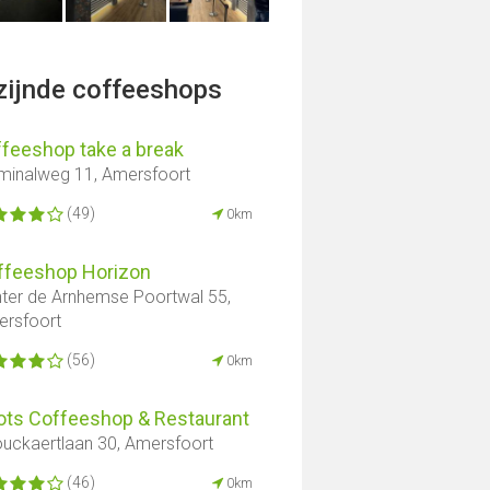
jzijnde coffeeshops
ffeeshop take a break
minalweg 11, Amersfoort
(49)
0km
ffeeshop Horizon
ter de Arnhemse Poortwal 55,
rsfoort
(56)
0km
ots Coffeeshop & Restaurant
uckaertlaan 30, Amersfoort
(46)
0km