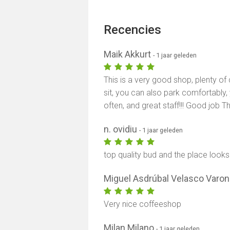
Recencies
Maik Akkurt
- 1 jaar geleden
This is a very good shop, plenty o
sit, you can also park comfortably,
often, and great staff!!! Good job T
n. ovidiu
- 1 jaar geleden
top quality bud and the place look
Miguel Asdrúbal Velasco Varo
Very nice coffeeshop
Milan Milano
- 1 jaar geleden