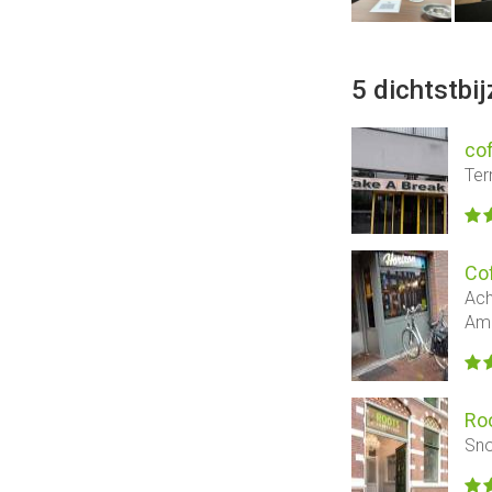
5 dichtstbi
co
Ter
Co
Ach
Ame
Ro
Sno