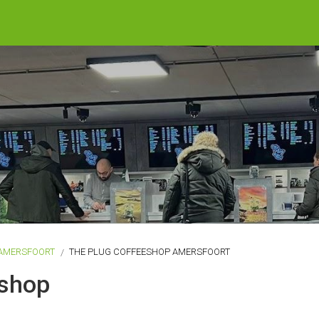
AMERSFOORT
THE PLUG COFFEESHOP AMERSFOORT
eshop