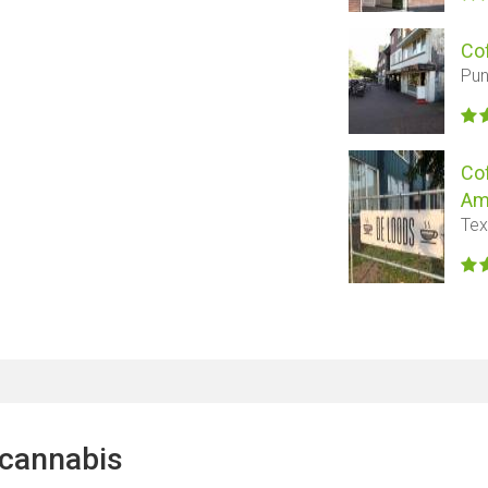
Co
Pun
Co
Am
Tex
 cannabis