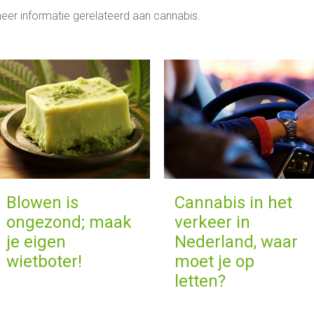
eer informatie gerelateerd aan cannabis.
Blowen is
Cannabis in het
ongezond; maak
verkeer in
je eigen
Nederland, waar
wietboter!
moet je op
letten?