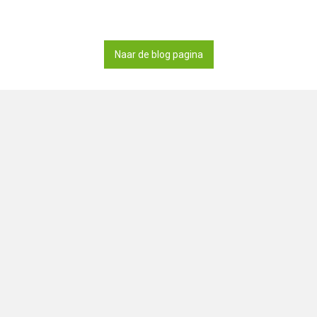
Naar de blog pagina
Deel deze pagina via
Op zoek naar smartshops in Nede
ook onze zustersite
DutchSmart
e buurt