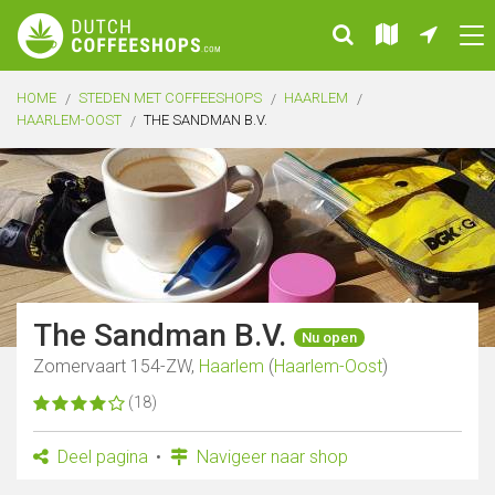
HOME
STEDEN MET COFFEESHOPS
HAARLEM
HAARLEM-OOST
THE SANDMAN B.V.
The Sandman B.V.
Nu open
Zomervaart 154-ZW,
Haarlem
(
Haarlem-Oost
)
(18)
Deel pagina
Navigeer naar shop