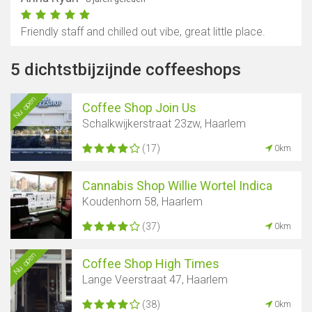
Friendly staff and chilled out vibe, great little place.
5 dichtstbijzijnde coffeeshops
Nu open
Coffee Shop Join Us
Schalkwijkerstraat 23zw, Haarlem
(17)
0km
Cannabis Shop Willie Wortel Indica
Koudenhorn 58, Haarlem
(37)
0km
Nu open
Coffee Shop High Times
Lange Veerstraat 47, Haarlem
(38)
0km