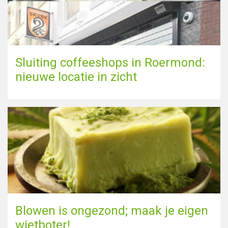
Toon kaart
Sluiting coffeeshops in Roermond:
nieuwe locatie in zicht
Blowen is ongezond; maak je eigen
wietboter!