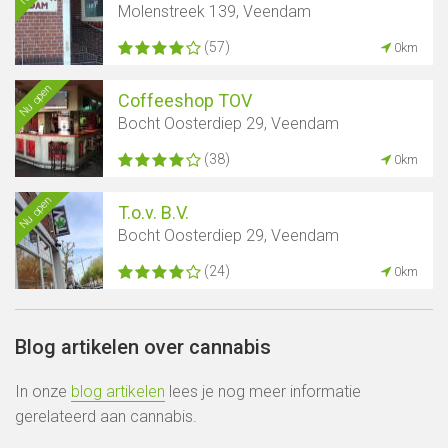
Molenstreek 139, Veendam
(57)
0km
Nu open
Coffeeshop TOV
Bocht Oosterdiep 29, Veendam
Toon kaart
(38)
0km
Nu open
T.o.v. B.V.
Bocht Oosterdiep 29, Veendam
(24)
0km
Blog artikelen over cannabis
In onze
blog artikelen
lees je nog meer informatie
gerelateerd aan cannabis.