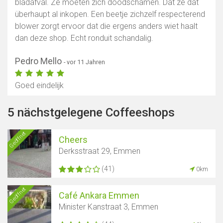
bladafval. Ze moeten zich doodschamen. Dat ze dat
überhaupt al inkopen. Een beetje zichzelf respecterend
blower zorgt ervoor dat die ergens anders wiet haalt
dan deze shop. Echt ronduit schandalig.
Pedro Mello
- vor 11 Jahren
Goed eindelijk
5 nächstgelegene Coffeeshops
Geöffnet
Cheers
Derksstraat 29, Emmen
(41)
0km
Geöffnet
Café Ankara Emmen
Minister Kanstraat 3, Emmen