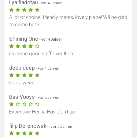
ilya fiadotau
- vor 4 Jahren
A lot of choice, friendly mates, lovely place! Will be glad
to come back
Shining One
- vor 4 Jahren
its some good stuff over there
deep deep
- vor 4 Jahren
Good weed
Bas Vooys
- vor 5 Jahren
Expensive Henna-Hasj Don't go
filip Derenowski
- vor 5 Jahren