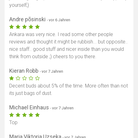
yourself;)
Andre põsinski
- vor 6 Jahren
Ankara was very nice. I read some other people
reviews and thought it might be rubbish... but opposite..
nice staff.. good stuff and nicer inside than you would
think from outside ;) cheers to you there.
Kieran Robb
- vor 7 Jahren
Decent buds about 5% of the time. More often than not
its just bags of dust.
Michael Einhaus
- vor 7 Jahren
Top
Maria Viktoria Uzseka
- vor 7 Jahren