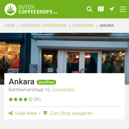
HOME
STÄDTE MIT COFFEESHOPS
COEVORDEN
ANKARA
Ankara
Geöffnet
Bentheimerstraat 16,
Coevorden
(36)
Seite teilen
Zum Shop navigieren