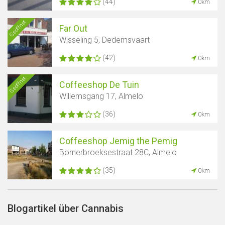
(44)
0km
Geöffnet
Far Out
Wisseling 5, Dedemsvaart
(42)
0km
Geöffnet
Coffeeshop De Tuin
Willemsgang 17, Almelo
(36)
0km
Coffeeshop Jemig the Pemig
Bornerbroeksestraat 28C, Almelo
(35)
0km
Blogartikel über Cannabis