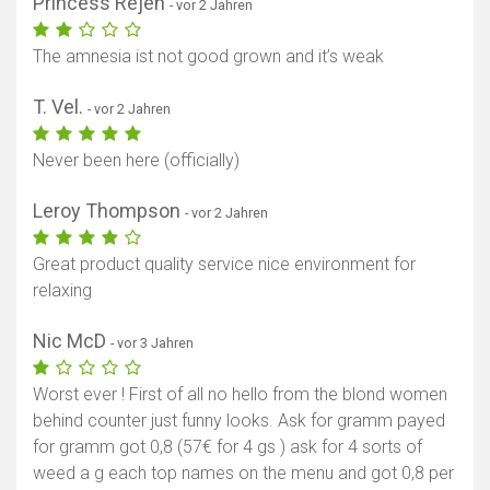
Princess Rejen
- vor 2 Jahren
The amnesia ist not good grown and it’s weak
T. Vel.
- vor 2 Jahren
Never been here (officially)
Leroy Thompson
- vor 2 Jahren
Great product quality service nice environment for
relaxing
Nic McD
- vor 3 Jahren
Worst ever ! First of all no hello from the blond women
behind counter just funny looks. Ask for gramm payed
for gramm got 0,8 (57€ for 4 gs ) ask for 4 sorts of
weed a g each top names on the menu and got 0,8 per