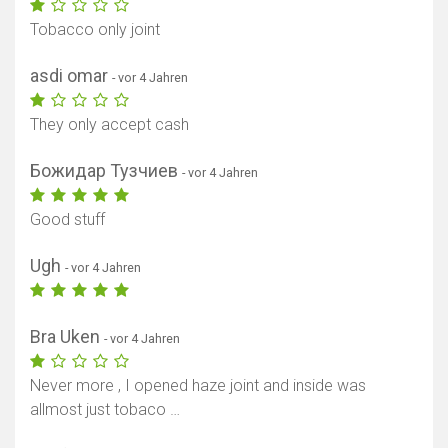
Tobacco only joint
asdi omar
- vor 4 Jahren
They only accept cash
Божидар Тузчиев
- vor 4 Jahren
Good stuff
Karte anzeigen
Ugh
- vor 4 Jahren
Bra Uken
- vor 4 Jahren
Never more , I opened haze joint and inside was
allmost just tobaco …