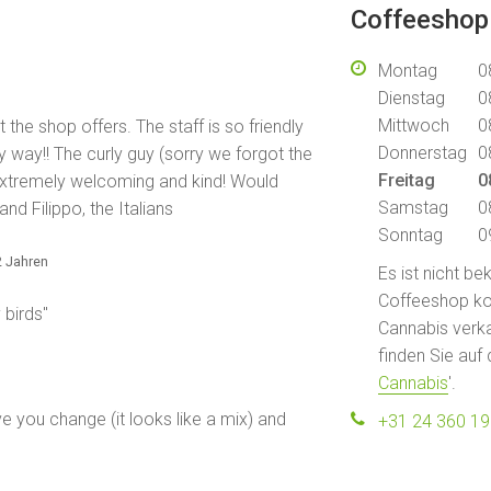
Coffeeshop
Montag
0
Dienstag
0
Mittwoch
0
t the shop offers. The staff is so friendly
Donnerstag
0
y way!! The curly guy (sorry we forgot the
Freitag
0
extremely welcoming and kind! Would
Samstag
0
nd Filippo, the Italians
Sonntag
0
 2 Jahren
Es ist nicht b
Coffeeshop kont
 birds"
Cannabis verka
finden Sie auf 
Cannabis
'.
ive you change (it looks like a mix) and
+31 24 360 1