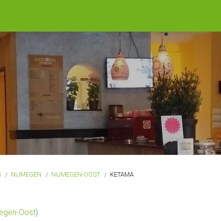
S
NIJMEGEN
NIJMEGEN-OOST
KETAMA
egen-Oost
)