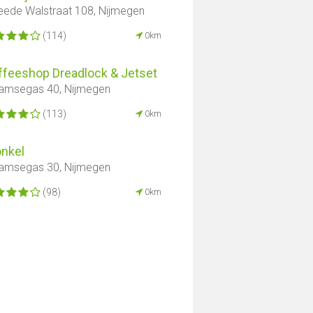
ede Walstraat 108, Nijmegen
(114)
0km
ffeeshop Dreadlock & Jetset
amsegas 40, Nijmegen
(113)
0km
onkel
amsegas 30, Nijmegen
(98)
0km