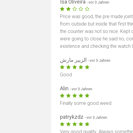
Isa Oliveira
- vor 3 Jahren
Price was good, the pre made join
from outside but inside that first th
the counter was not so nice. Kept 
were going to close he said no, c
existence and checking the watch 
الزبير مارش
- vor 3 Jahren
Good
Alin
- vor 3 Jahren
Finally some good weed.
patrykzdz
- vor 3 Jahren
Very good quality. Always somethin