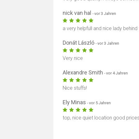
nick van hal
- vor 3 Jahren
a very helpfull and nice lady behind
Donát László
- vor 3 Jahren
Very nice
Alexandre Smith
- vor 4 Jahren
Nice stuffs!
Ely Minas
- vor 5 Jahren
top, nice quiet location good price