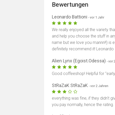
Bewertungen
Leonardo Battioni
- vor 1 Jahr
We really enjoyed all the variety tha
and help you choose the stuff in an
name but we love you mannn!!) is 
definitely recommend it! Leonardo a
Alien Lynx (Egoist.Odessa)
- vor
Good coffeeshop! Helpful for "early
StRaZaK StRaZaK
- vor 2 Jahren
everything was fine, if they didn't g
you pay normally, hence the rating.