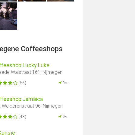
legene Coffeeshops
ffeeshop Lucky Luke
ede Walstraat 161, Nijmegen
(56)
0km
ffeeshop Jamaica
 Welderenstraat 96, Nijmegen
(43)
0km
Kunsje