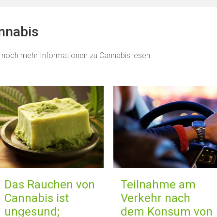
annabis
 noch mehr Informationen zu Cannabis lesen.
Das Rauchen von
Teilnahme am
Cannabis ist
Verkehr nach
ungesund;
dem Konsum von