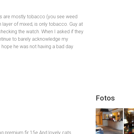
ts are mostly tobacco (you see weed
in layer of mixed, is only tobacco. Guy at
checking the watch. When I asked if they
ontinue to barely acknowledge my
I hope he was not having a bad day
Fotos
g premium fir 15e And lovely cats