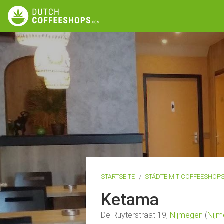
STARTSEITE
STÄDTE MIT COFFEESHOP
Ketama
De Ruyterstraat 19,
Nijmegen
(
Nijm