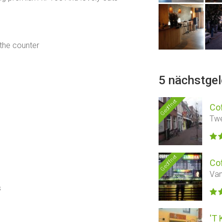
 the counter
5 nächstge
Geöffnet
Co
Twe
Geöffnet
Co
Van
s
'T 