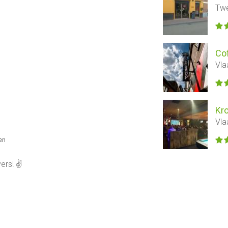
Twe
Co
Vla
Kr
Vla
ren
ers! ✌️