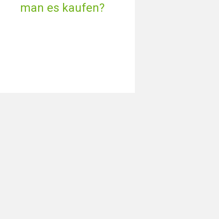
man es kaufen?
in den
ere
ps.com
: