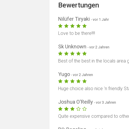
Bewertungen
Nilüfer Tiryaki
- vor 1 Jahr
Love to be there!!!!
Sk Unknown
- vor 2 Jahren
Best of the best in the locals area g
Yugo
- vor 2 Jahren
Huge choice also nice 'n friendly Sta
Joshua O'Reilly
- vor 3 Jahren
Quite expensive compared to other