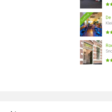
Geöffnet
De
Kle
Ro
Sno