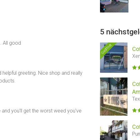
5 nächstge
. All good
Geöffnet
Co
Xen
 helpful greeting. Nice shop and really
roducts.
Co
Am
Tex
e and you'll get the worst weed you've
Co
Pun