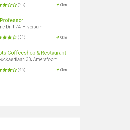
(25)
0km
 Professor
ine Drift 74, Hilversum
(31)
0km
ots Coffeeshop & Restaurant
uckaertlaan 30, Amersfoort
(46)
0km