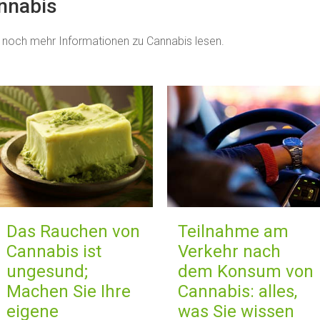
annabis
 noch mehr Informationen zu Cannabis lesen.
Das Rauchen von
Teilnahme am
Cannabis ist
Verkehr nach
ungesund;
dem Konsum von
Machen Sie Ihre
Cannabis: alles,
eigene
was Sie wissen