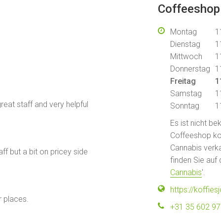
Coffeeshop
Montag
1
Dienstag
1
Mittwoch
1
Donnerstag
1
Freitag
1
Samstag
1
reat staff and very helpful
Sonntag
1
Es ist nicht b
Coffeeshop kont
Cannabis verka
ff but a bit on pricey side
finden Sie auf 
Cannabis
'.
https://koffies
 places.
+31 35 602 9