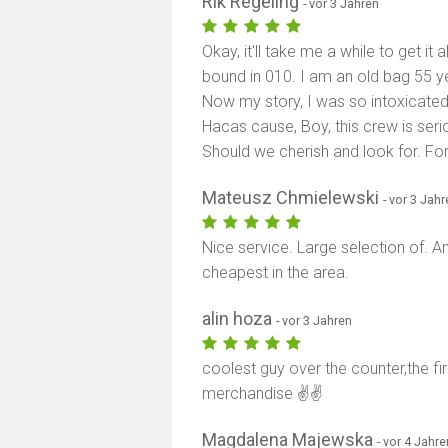
Rik Regeling
- vor 3 Jahren
Okay, it'll take me a while to get it 
bound in 010. I am an old bag 55 ye
Now my story, I was so intoxicated 
Hacas cause, Boy, this crew is seri
Should we cherish and look for. Fo
Mateusz Chmielewski
- vor 3 Jah
Nice service. Large selection of. 
cheapest in the area.
alin hoza
- vor 3 Jahren
coolest guy over the counter,the fi
merchandise ✌️✌️
Magdalena Majewska
- vor 4 Jahre