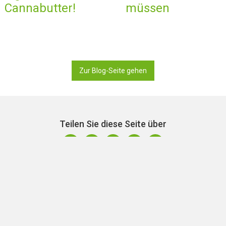
Cannabutter!
müssen
Zur Blog-Seite gehen
Teilen Sie diese Seite über
Auf der Suche nach Smartshops 
Niederlanden? Besuche auch uns
einer Nähe
Schwesterseite
DutchSmartsho