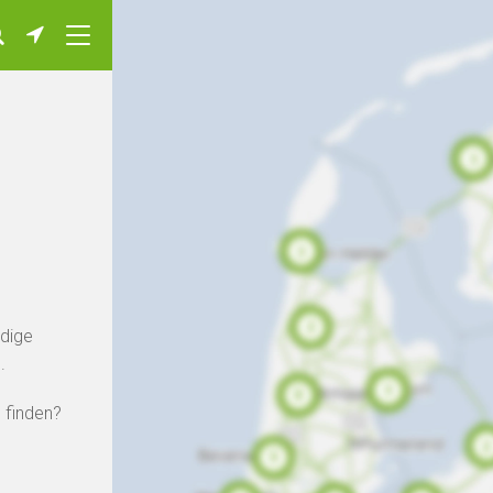
ndige
.
 finden?