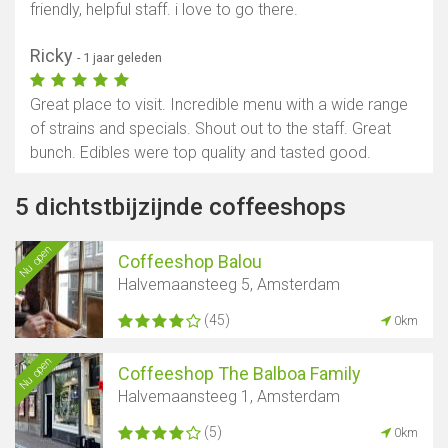
friendly, helpful staff. i love to go there.
Ricky
- 1 jaar geleden
Great place to visit. Incredible menu with a wide range
of strains and specials. Shout out to the staff. Great
bunch. Edibles were top quality and tasted good.
5 dichtstbijzijnde coffeeshops
Nu open
Coffeeshop Balou
Halvemaansteeg 5, Amsterdam
(45)
0km
Nu open
Coffeeshop The Balboa Family
Halvemaansteeg 1, Amsterdam
(5)
0km