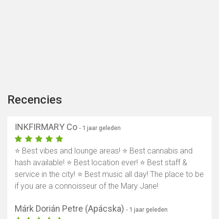
Recencies
INKFIRMARY Co
- 1 jaar geleden
⭐️ Best vibes and lounge areas! ⭐️ Best cannabis and
hash available! ⭐️ Best location ever! ⭐️ Best staff &
service in the city! ⭐️ Best music all day! The place to be
if you are a connoisseur of the Mary Jane!
Toon kaart
Márk Dorián Petre (Apácska)
- 1 jaar geleden