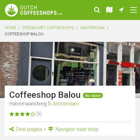
HOME
STEDEN MET COFFEESHOPS
AMSTERDAM
COFFEESHOP BALOU
Coffeeshop Balou
Nu open
Halvemaansteeg 5,
Amsterdam
(5)
Deel pagina
Navigeer naar shop