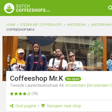
HOME
STEDEN MET COFFEESHOPS
AMSTERDAM
AMSTERDAM-
COFFEESHOP MR.K
Coffeeshop Mr.K
Nu open
Tweede Laurierdwarsstraat 44,
Amsterdam
(
Amsterdam-
(38)
Deel pagina
Navigeer naar shop