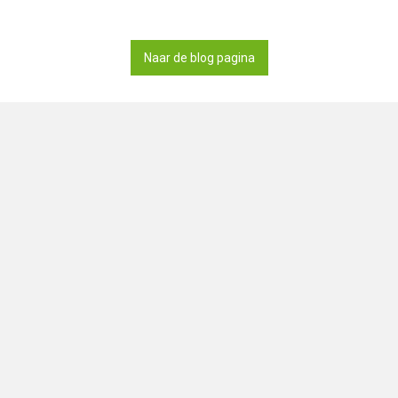
Naar de blog pagina
Deel deze pagina via
Op zoek naar smartshops in Nede
ook onze zustersite
DutchSmart
e buurt
feeshops.com |
FAQ
|
Servicevoorwaarden
|
Privacybeleid
|
Cookie inste