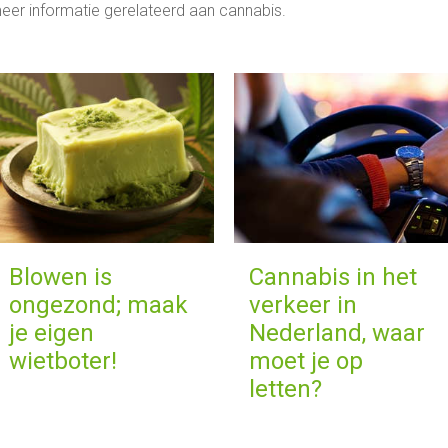
eer informatie gerelateerd aan cannabis.
Blowen is
Cannabis in het
ongezond; maak
verkeer in
je eigen
Nederland, waar
wietboter!
moet je op
letten?