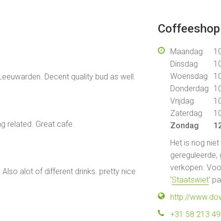
Coffeeshop 
Maandag
10
Dinsdag
10
Woensdag
10
Leeuwarden. Decent quality bud as well.
Donderdag
10
Vrijdag
10
Zaterdag
10
g related. Great cafe.
Zondag
12
Het is nog nie
gereguleerde, 
verkopen. Voor
lso alot of different drinks. pretty nice
'
Staatswiet
' p
http://www.do
+31 58 213 4