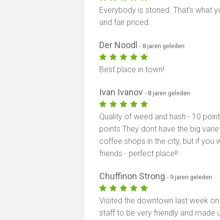
Everybody is stoned. That's what y
and fair priced.
Der Noodl
- 8 jaren geleden
Best place in town!
Ivan Ivanov
- 8 jaren geleden
Quality of weed and hash - 10 poin
points They dont have the big vari
coffee shops in the city, but if y
friends - perfect place!!
Chuffinon Strong
- 9 jaren geleden
Visited the downtown last week on 
staff to be very friendly and made 