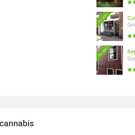
Nu open
Co
Gro
Nu open
Rep
Gro
 cannabis