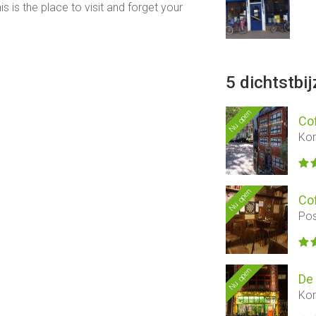
his is the place to visit and forget your
5 dichtstbi
Nu open
Co
Kor
Nu open
Co
Pos
Nu open
De
Kor