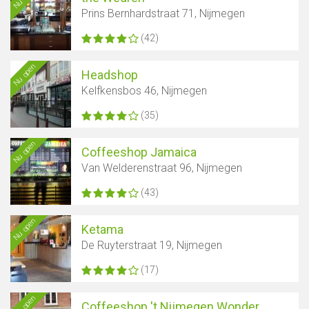
Prins Bernhardstraat 71, Nijmegen
Toon kaart
(42)
Nu open
Headshop
Kelfkensbos 46, Nijmegen
(35)
Nu open
Coffeeshop Jamaica
Van Welderenstraat 96, Nijmegen
(43)
Nu open
Ketama
De Ruyterstraat 19, Nijmegen
(17)
Nu open
Coffeeshop 't Nijmegen Wonder