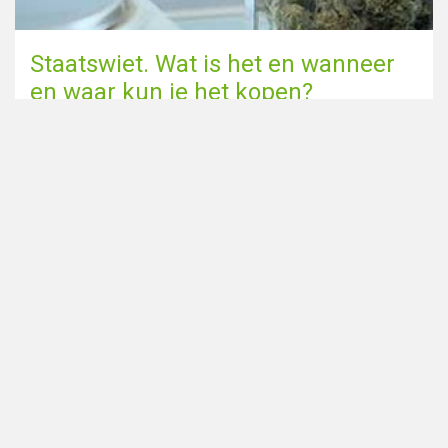
Staatswiet. Wat is het en wanneer
en waar kun je het kopen?
Naar de blog pagina
Deel deze pagina via
Op zoek naar smartshops in
Home
Nederland? Bekijk dan ook onze
Coffeeshops in de buurt
zustersite
Alle coffeeshops
DutchSmartshops.com
:
Steden
Blog