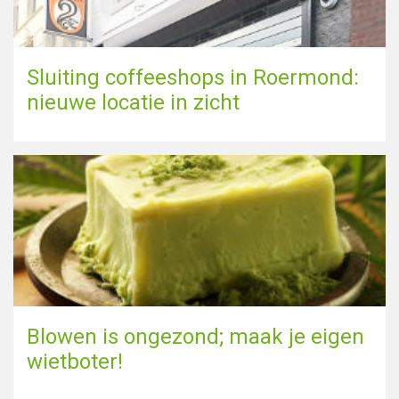
Sluiting coffeeshops in Roermond:
nieuwe locatie in zicht
Blowen is ongezond; maak je eigen
wietboter!