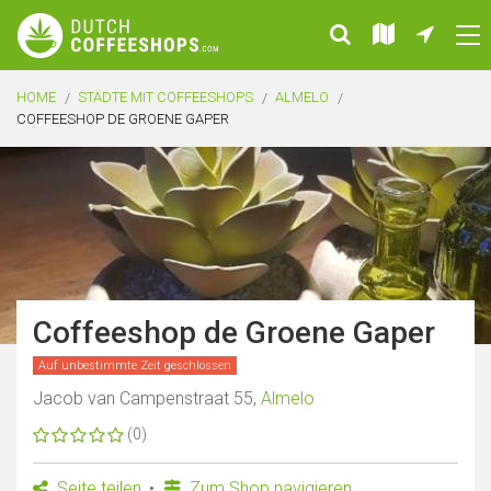
HOME
STÄDTE MIT COFFEESHOPS
ALMELO
COFFEESHOP DE GROENE GAPER
Coffeeshop de Groene Gaper
Auf unbestimmte Zeit geschlossen
Jacob van Campenstraat 55,
Almelo
(0)
Seite teilen
Zum Shop navigieren