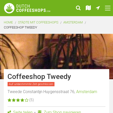
HOME
STÄDTE MIT COFFEESHOPS
AMSTERDAM
COFFEESHOP TWEEDY
Coffeeshop Tweedy
Auf unbestimmte Zeit geschlossen
Tweede Constantijn Huygensstraat 76,
Amsterdam
(5)
Seite teilen
Zum Shop navigieren