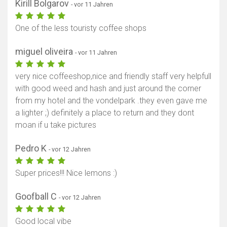
Kirill Bolgarov
- vor 11 Jahren
One of the less touristy coffee shops
miguel oliveira
- vor 11 Jahren
very nice coffeeshop,nice and friendly staff very helpfull
with good weed and hash and just around the corner
from my hotel and the vondelpark .they even gave me
a lighter ;) definitely a place to return and they dont
moan if u take pictures
Pedro K
- vor 12 Jahren
Super prices!!! Nice lemons :)
Goofball C
- vor 12 Jahren
Good local vibe
Karte anzeigen