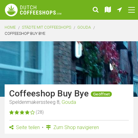
HOME
STÄDTE MIT COFFEESHOPS
GOUDA
COFFEESHOP BUY BYE
Coffeeshop Buy Bye
Geöffnet
Speldenmakerssteeg 8,
Gouda
(28)
Seite teilen
Zum Shop navigieren