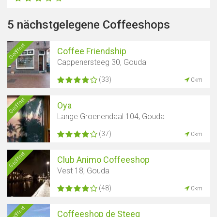
5 nächstgelegene Coffeeshops
Geöffnet
Coffee Friendship
Cappenersteeg 30, Gouda
(33)
0km
Geöffnet
Oya
Lange Groenendaal 104, Gouda
(37)
0km
Geöffnet
Club Animo Coffeeshop
Vest 18, Gouda
(48)
0km
Geöffnet
Coffeeshop de Steeg