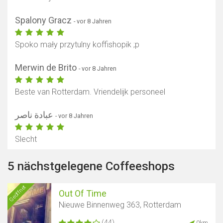
Spalony Gracz
- vor 8 Jahren
Spoko mały przytulny koffishopik ;p
Merwin de Brito
- vor 8 Jahren
Beste van Rotterdam. Vriendelijk personeel
عبادة ناصر
- vor 8 Jahren
Slecht
5 nächstgelegene Coffeeshops
Geöffnet
Out Of Time
Nieuwe Binnenweg 363, Rotterdam
(44)
0km