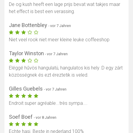
De og kush heeft een lage prijs bevat wat takjes maar
het effect is best een verassing.
Jane Bottenbley
- vor 7 Jahren
Niet veel rook niet meer kleine leuke coffeeshop
Taylor Winston
- vor 7 Jahren
Eléggé hűvös hangulatú, hangulatos kis hely :D egy zárt
közösségnek és ezt éreztetik is veled.
Gilles Guebels
- vor 7 Jahren
Endroit super agréable...très sympa....
Soef Boef
- vor 8 Jahren
Echte hasj. Beste in nederland 100%