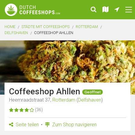
HOME
STÄDTE MIT COFFEESHOPS
ROTTERDAM
DELFSHAVEN
COFFEESHOP AHLLEN
Coffeeshop Ahllen
Geöffnet
Heemraadstraat 37,
Rotterdam
(
Delfshaven
)
(36)
Seite teilen
Zum Shop navigieren