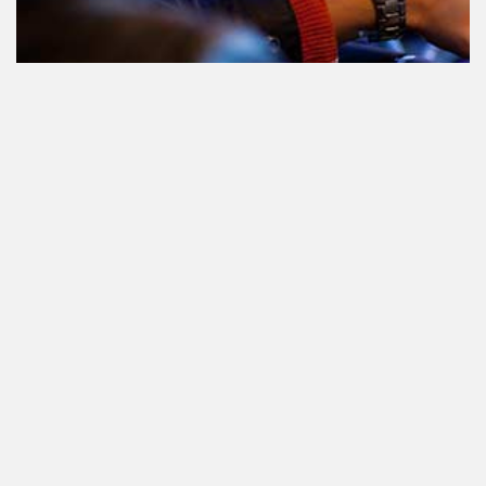
Teilnahme am Verkehr nach dem
Konsum von Cannabis: alles, was
Sie wissen müssen
Staatlich reguliertes Cannabis. Was
ist das und wann und wo kann man