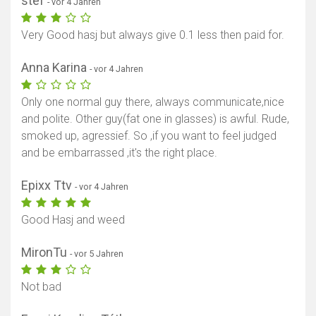
stef
- vor 4 Jahren
Very Good hasj but always give 0.1 less then paid for.
Anna Karina
- vor 4 Jahren
Only one normal guy there, always communicate,nice
and polite. Other guy(fat one in glasses) is awful. Rude,
smoked up, agressief. So ,if you want to feel judged
and be embarrassed ,it's the right place.
Epixx Ttv
- vor 4 Jahren
Good Hasj and weed
MironTu
- vor 5 Jahren
Not bad