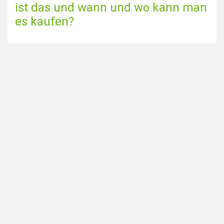
ist das und wann und wo kann man
es kaufen?
Zur Blog-Seite gehen
Teilen Sie diese Seite über
Auf der Suche nach
Home
Smartshops in den
Coffeeshops in meiner Nähe
Niederlanden? Besuche auch
Alle Coffeeshops
unsere Schwesterseite
Städte
DutchSmartshops.com
:
Blog