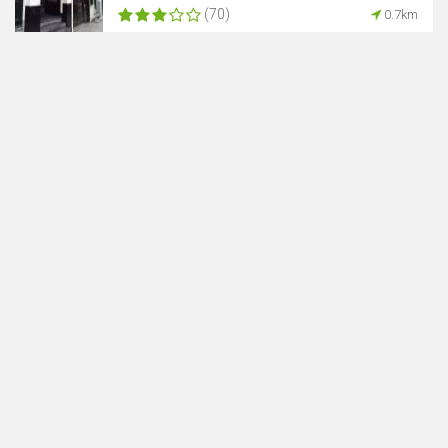
(70)
0.7km