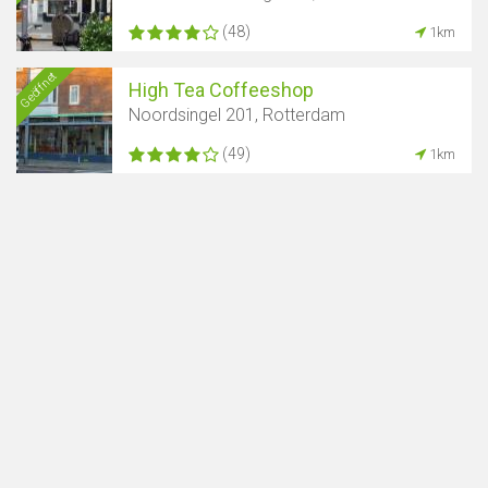
(48)
1km
Geöffnet
High Tea Coffeeshop
Noordsingel 201, Rotterdam
(49)
1km
Karte anzeigen