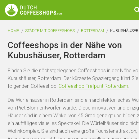
HOME
STÄDTE MIT COFFEESHOPS
ROTTERDAM
KUBUSHÄUSER
Coffeeshops in der Nähe von
Kubushäuser, Rotterdam
Finden Sie die nächstgelegenen Coffeeshops in der Nähe vo
Kubushäuser, Rotterdam. Der kürzeste Spaziergang führt Si
folgenden Coffeeshop:
Coffeeshop Trefpunt Rotterdam
.
Die Würfelhäuser in Rotterdam sind ein architektonisches Wu
von Piet Blom entworfen wurde. Diese innovativen und einzig
Häuser sind in einem Winkel von 45 Grad geneigt und bilde
ein auffälliges visuelles Spektakel. Die Würfelhäuser sind nicht
Wohnkomplex; Sie sind auch eine große Touristenattraktion, 
Besuchern ermöglicht, ihre unkonventionellen Innenräume z