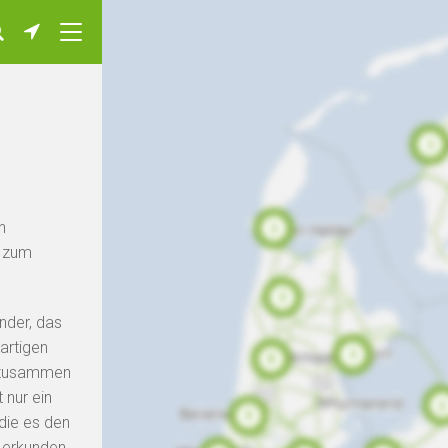
n
e zum
nder, das
artigen
n zusammen
 nur ein
die es den
u erkunden