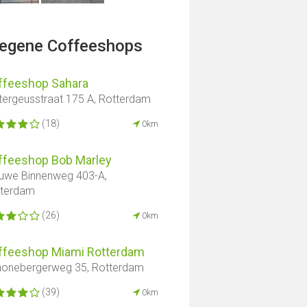
legene Coffeeshops
ffeeshop Sahara
ergeusstraat 175 A, Rotterdam
(18)
0km
ffeeshop Bob Marley
uwe Binnenweg 403-A,
tterdam
(26)
0km
ffeeshop Miami Rotterdam
onebergerweg 35, Rotterdam
(39)
0km