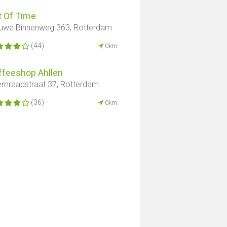
t Of Time
uwe Binnenweg 363, Rotterdam
(44)
0km
ffeeshop Ahllen
mraadstraat 37, Rotterdam
(36)
0km