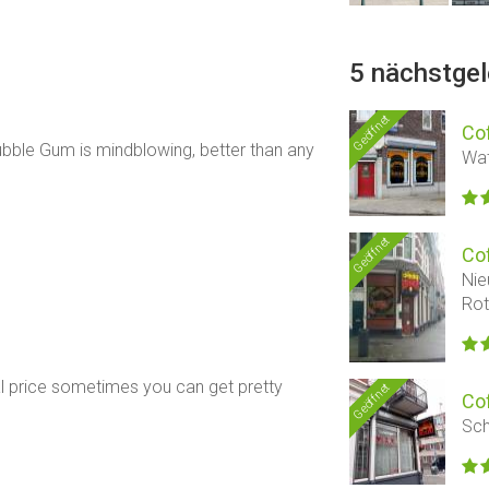
5 nächstge
Geöffnet
Co
ubble Gum is mindblowing, better than any
Wat
Geöffnet
Co
Nie
Ro
al price sometimes you can get pretty
Geöffnet
Co
Sch