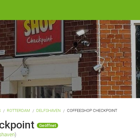
S
ROTTERDAM
DELFSHAVEN
COFFEESHOP CHECKPOINT
ckpoint
Geöffnet
fshaven
)