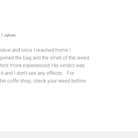
r 7 Jahren
widow and once I reached home I
 opened the bag and the smell of this weed
who’s more experienced. His verdict was
t and I don’t see any effects... For
this coffe shop, check your weed before