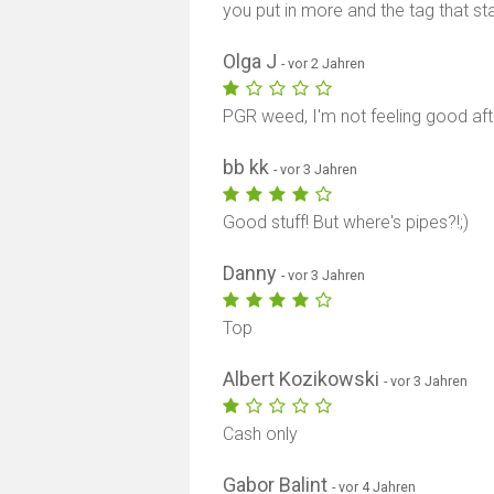
you put in more and the tag that sta
Olga J
- vor 2 Jahren
PGR weed, I'm not feeling good afte
bb kk
- vor 3 Jahren
Good stuff! But where's pipes?!;)
Danny
- vor 3 Jahren
Top
Albert Kozikowski
- vor 3 Jahren
Cash only
Gabor Balint
- vor 4 Jahren