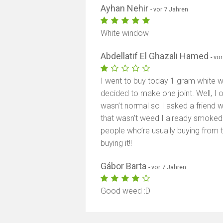
Ayhan Nehir
- vor 7 Jahren
White window
Abdellatif El Ghazali Hamed
- vo
I went to buy today 1 gram white 
decided to make one joint. Well, I
wasn’t normal so I asked a friend 
that wasn’t weed I already smoked i
people who’re usually buying from 
buying it!!
Gábor Barta
- vor 7 Jahren
Good weed :D