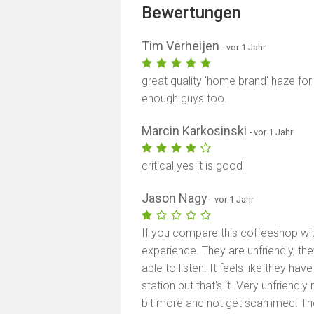
Bewertungen
Tim Verheijen
- vor 1 Jahr
great quality 'home brand' haze for
enough guys too.
Marcin Karkosinski
- vor 1 Jahr
critical yes it is good
Jason Nagy
- vor 1 Jahr
If you compare this coffeeshop wit
experience. They are unfriendly, t
able to listen. It feels like they ha
station but that's it. Very unfriendly
bit more and not get scammed. Th