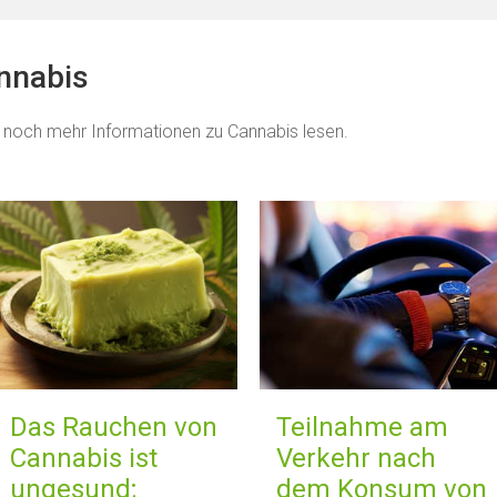
annabis
 noch mehr Informationen zu Cannabis lesen.
Das Rauchen von
Teilnahme am
Cannabis ist
Verkehr nach
ungesund;
dem Konsum von