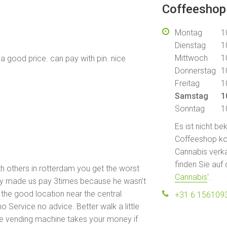
Coffeeshop
Montag
1
Dienstag
1
Mittwoch
1
 a good price. can pay with pin. nice
Donnerstag
1
Freitag
1
Samstag
1
Sonntag
1
Es ist nicht b
Coffeeshop kont
Cannabis verka
finden Sie auf 
h others in rotterdam you get the worst
Cannabis
'.
hey made us pay 3times because he wasn't
ve the good location near the central
+31 6 156109
 no Service no advice. Better walk a little
e vending machine takes your money if