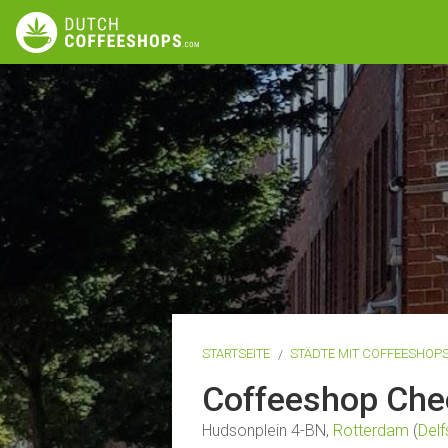
STARTSEITE
STÄDTE MIT COFFEESHOP
Coffeeshop Che
Hudsonplein 4-BN,
Rotterdam
(
Del