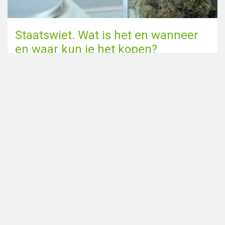
Staatswiet. Wat is het en wanneer
en waar kun je het kopen?
Naar de blog pagina
Deel deze pagina via
Op zoek naar smartshops in
Home
Nederland? Bekijk dan ook onze
Coffeeshops in de buurt
zustersite
Alle coffeeshops
DutchSmartshops.com
:
Steden