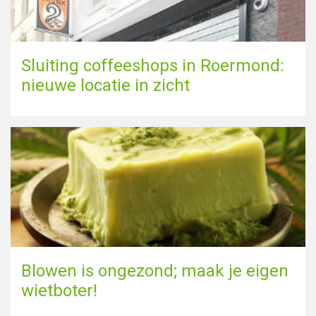
Sluiting coffeeshops in Roermond:
nieuwe locatie in zicht
Blowen is ongezond; maak je eigen
wietboter!