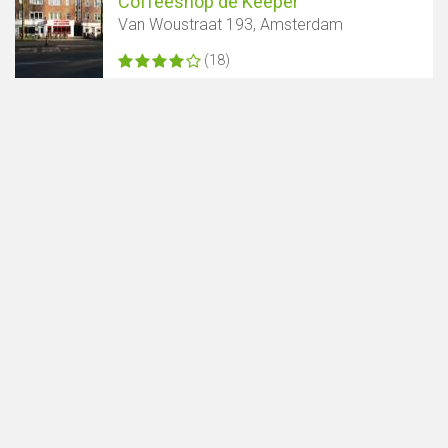
Coffeeshop de Keeper
Van Woustraat 193, Amsterdam
(18)