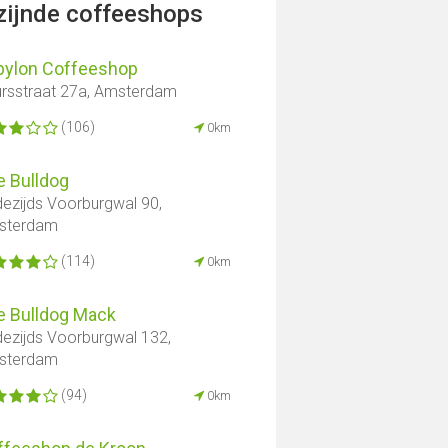
jzijnde coffeeshops
bylon Coffeeshop
rsstraat 27a, Amsterdam
(106)
0km
e Bulldog
ezijds Voorburgwal 90,
sterdam
(114)
0km
e Bulldog Mack
ezijds Voorburgwal 132,
sterdam
(94)
0km