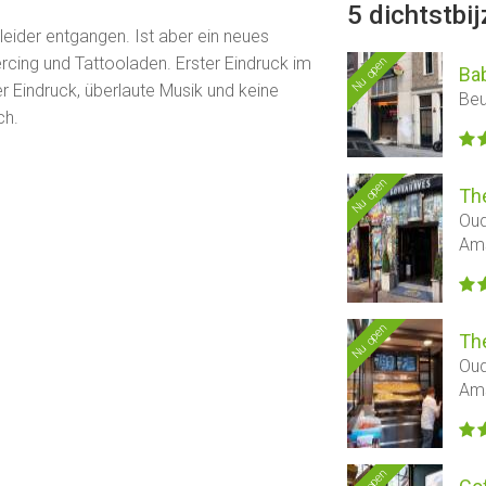
5 dichtstbi
eider entgangen. Ist aber ein neues
Nu open
cing und Tattooladen. Erster Eindruck im
Ba
r Eindruck, überlaute Musik und keine
Beu
ch.
Nu open
Th
Oud
Am
Nu open
Th
Oud
Am