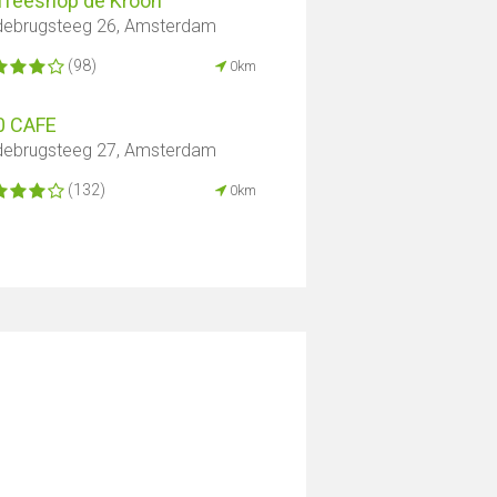
ffeeshop de Kroon
ebrugsteeg 26, Amsterdam
(98)
0km
0 CAFE
ebrugsteeg 27, Amsterdam
(132)
0km