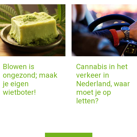
Blowen is
Cannabis in het
ongezond; maak
verkeer in
je eigen
Nederland, waar
wietboter!
moet je op
letten?