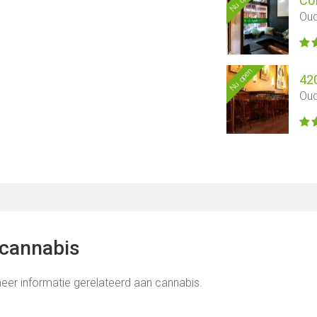
Nu open
Co
Oud
Nu open
42
Oud
 cannabis
eer informatie gerelateerd aan cannabis.