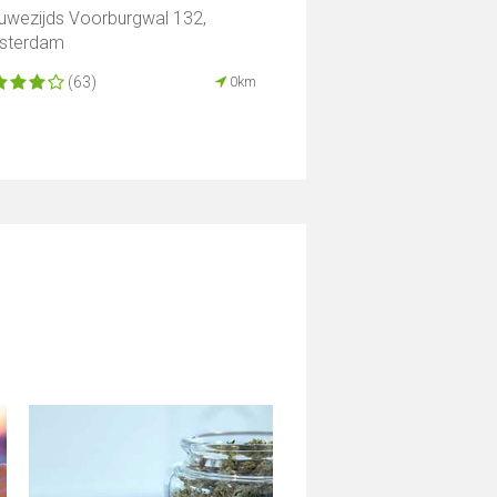
uwezijds Voorburgwal 132,
sterdam
(63)
0km