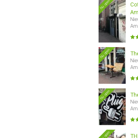
Nu open
Co
Am
Nie
Am
Nu open
Th
Nie
Am
Nu open
Th
Nie
Am
Nu open
TH