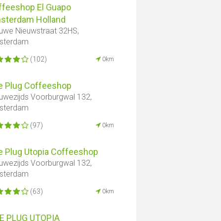
ffeeshop El Guapo
sterdam Holland
uwe Nieuwstraat 32HS,
sterdam
(102)
0km
e Plug Coffeeshop
uwezijds Voorburgwal 132,
sterdam
(97)
0km
e Plug Utopia Coffeeshop
uwezijds Voorburgwal 132,
sterdam
(63)
0km
E PLUG UTOPIA