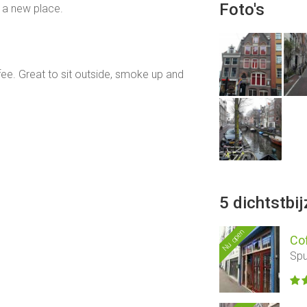
Foto's
 a new place.
ee. Great to sit outside, smoke up and
5 dichtstbi
Nu open
Co
Spu