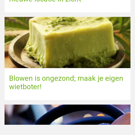
Blowen is ongezond; maak je eigen
wietboter!