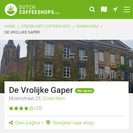
HOME
STEDEN MET COFFEESHOPS
GORINCHEM
DE VROLIJKE GAPER
De Vrolijke Gaper
Nu open
Molenstraat 23,
Gorinchem
(23)
Deel pagina
Navigeer naar shop