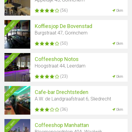
(56)
0km
Nu open
Koffiesjop De Bovenstad
Burgstraat 47, Gorinchem
(50)
0km
Nu open
Coffeeshop Notos
Hoogstraat 44, Leerdam
(23)
0km
Nu open
Cafe-bar Drechtsteden
A.W. de Landgraafstraat 6, Sliedrecht
(36)
0km
Nu open
Coffeeshop Manhattan
Bloemenoordplein 40A, Waalwijk