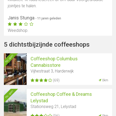
jointjes te halen.
Janis Stunga
- 11 jaren geleden
Weedshop.
5 dichtstbijzijnde coffeeshops
Nu open
Coffeeshop Columbus
Cannabisstore
Vijhestraat 3, Harderwijk
(69)
0km
Nu open
Coffeeshop Coffee & Dreams
Lelystad
Stationsweg 21, Lelystad
(56)
0km