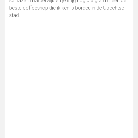
s5 haze in Harderwijk en je krijg nog 0.6 gram meer. de
beste coffeeshop die ik ken is bordeu in de Utrechtse
stad.