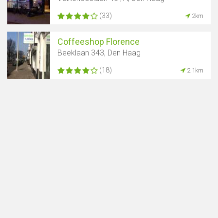
Toon kaart
(33)
2km
Coffeeshop Florence
Beeklaan 343, Den Haag
(18)
2.1km