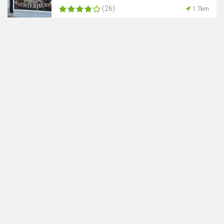
(26)
1.7km