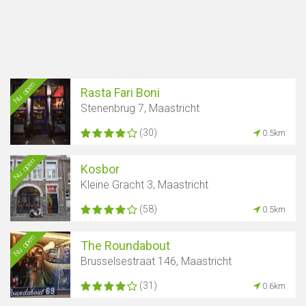
Nu open
Rasta Fari Boni
Stenenbrug 7, Maastricht
(30)
0.5km
Nu open
Kosbor
Kleine Gracht 3, Maastricht
(58)
0.5km
Nu open
The Roundabout
Brusselsestraat 146, Maastricht
(31)
0.6km