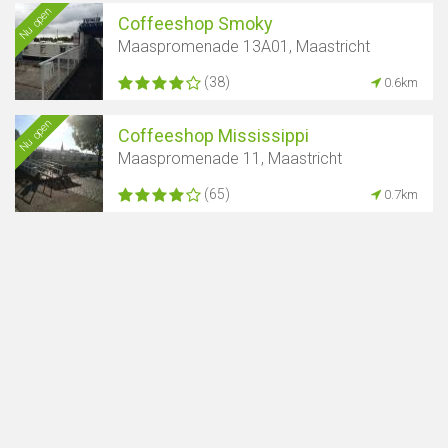
Nu open
Coffeeshop Smoky
Toon kaart
Maaspromenade 13A01, Maastricht
(38)
0.6km
Nu open
Coffeeshop Mississippi
Maaspromenade 11, Maastricht
(65)
0.7km