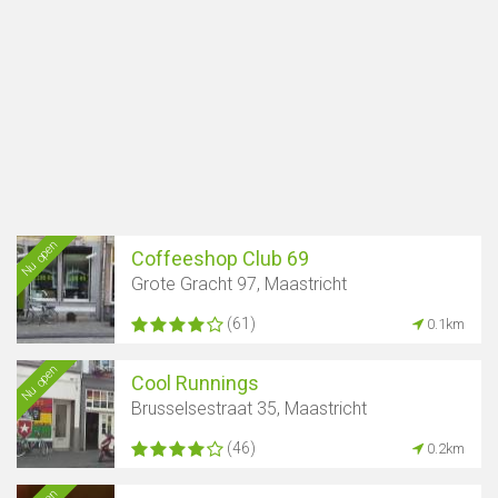
Nu open
Coffeeshop Club 69
Grote Gracht 97, Maastricht
(61)
0.1km
Nu open
Cool Runnings
Brusselsestraat 35, Maastricht
(46)
0.2km