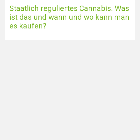
Staatlich reguliertes Cannabis. Was
ist das und wann und wo kann man
es kaufen?
Zur Blog-Seite gehen
Teilen Sie diese Seite über
Auf der Suche nach
Home
Smartshops in den
Coffeeshops in meiner Nähe
Niederlanden? Besuche auch
Alle Coffeeshops
unsere Schwesterseite
Städte
DutchSmartshops.com
:
Blog