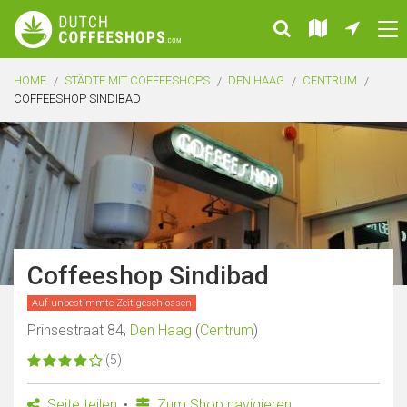
HOME
STÄDTE MIT COFFEESHOPS
DEN HAAG
CENTRUM
COFFEESHOP SINDIBAD
Coffeeshop Sindibad
Auf unbestimmte Zeit geschlossen
Prinsestraat 84,
Den Haag
(
Centrum
)
(5)
Seite teilen
Zum Shop navigieren