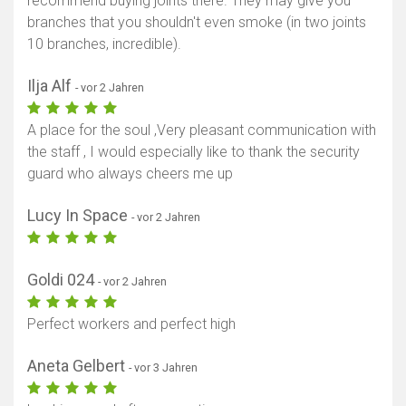
recommend buying joints there. They may give you
branches that you shouldn't even smoke (in two joints
10 branches, incredible).
Ilja Alf
- vor 2 Jahren
A place for the soul ,Very pleasant communication with
the staff , I would especially like to thank the security
guard who always cheers me up
Lucy In Space
- vor 2 Jahren
Goldi 024
- vor 2 Jahren
Perfect workers and perfect high
Karte anzeigen
Aneta Gelbert
- vor 3 Jahren