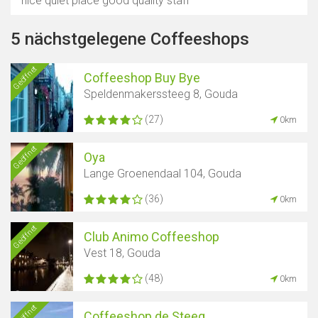
nice quiet place good quality staff
5 nächstgelegene Coffeeshops
Geöffnet
Coffeeshop Buy Bye
Speldenmakerssteeg 8, Gouda
(27)
0km
Geöffnet
Oya
Lange Groenendaal 104, Gouda
(36)
0km
Geöffnet
Club Animo Coffeeshop
Vest 18, Gouda
(48)
0km
Geöffnet
Coffeeshop de Steeg