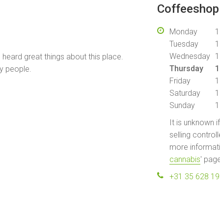
Coffeeshop 
Monday
1
Tuesday
1
Wednesday
1
heard great things about this place.
Thursday
1
y people.
Friday
1
Saturday
1
Sunday
1
It is unknown i
selling control
more informati
cannabis
' pag
+31 35 628 1