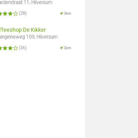
rderstraat 11, Hilversum
(28)
0km
ffeeshop De Kikker
inginneweg 109, Hilversum
(36)
0km