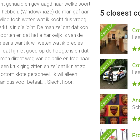
int gehaald en gevraagd naar welke soort
n hebben. (Window/haze) de man gaf aan
5 closest c
 wilde toch weten wat ik kocht dus vroeg
Open now
t is in die joint. De man zei dat dat kon
Co
orten en dat het afhankelijk is van de
Lee
e eens want ik wil weten wat ik precies
dat hij niet goed op de hoogte is en dat
 man direct weg van de balie en trad naar
Open now
Co
en kruk ging zitten en zei dat ik niet zo
Lee
rtom klote personeel. Ik wil alleen
n dus voor betaal.... Slecht hoor!
Open now
An
Sch
Open now
Pr