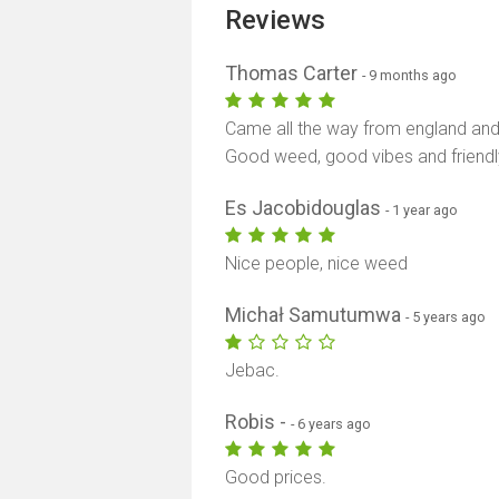
Reviews
Thomas Carter
- 9 months ago
Came all the way from england and 
Good weed, good vibes and friendl
Es Jacobidouglas
- 1 year ago
Nice people, nice weed
Michał Samutumwa
- 5 years ago
Jebac.
Robis -
- 6 years ago
Good prices.