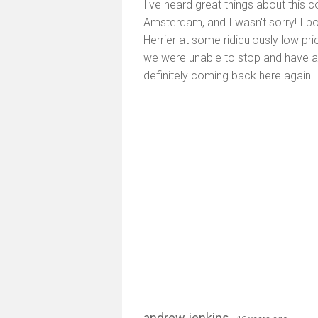
I've heard great things about this 
Amsterdam, and I wasn't sorry! I 
Herrier at some ridiculously low pr
we were unable to stop and have a
definitely coming back here again!
andrew jenkins