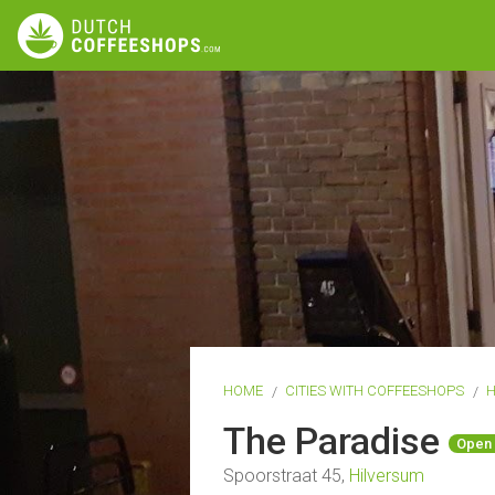
HOME
CITIES WITH COFFEESHOPS
H
The Paradise
Open
Spoorstraat 45,
Hilversum