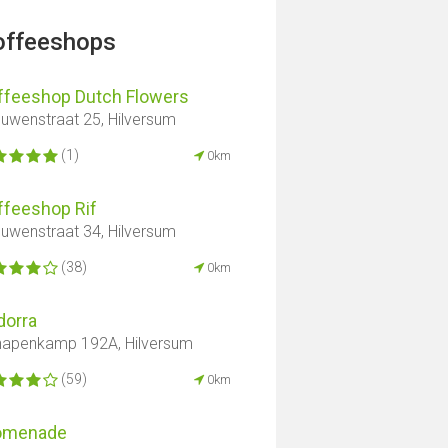
offeeshops
ffeeshop Dutch Flowers
uwenstraat 25, Hilversum
(1)
0km
ffeeshop Rif
uwenstraat 34, Hilversum
(38)
0km
dorra
apenkamp 192A, Hilversum
(59)
0km
omenade