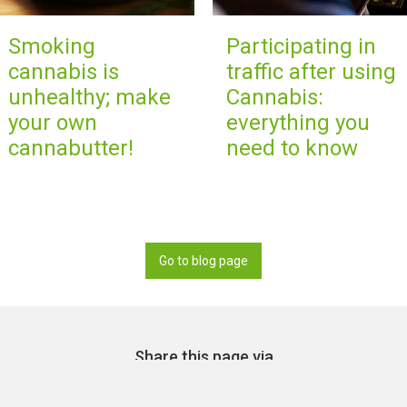
Smoking
Participating in
cannabis is
traffic after using
unhealthy; make
Cannabis:
your own
everything you
cannabutter!
need to know
Go to blog page
Share this page via