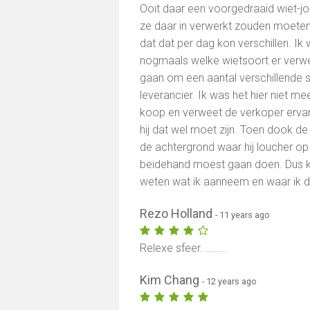
Ooit daar een voorgedraaid wiet-jo
ze daar in verwerkt zouden moete
dat dat per dag kon verschillen. Ik
nogmaals welke wietsoort er verwerk
gaan om een aantal verschillende so
leverancier. Ik was het hier niet me
koop en verweet de verkoper ervan 
hij dat wel moet zijn. Toen dook de
de achtergrond waar hij loucher op e
beidehand moest gaan doen. Dus ko
weten wat ik aanneem en waar ik da
Rezo Holland
- 11 years ago
Relexe sfeer. ........
Kim Chang
- 12 years ago