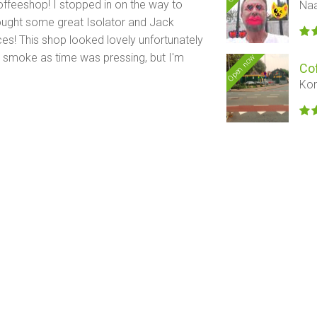
coffeeshop! I stopped in on the way to
Naa
bought some great Isolator and Jack
ices! This shop looked lovely unfortunately
 smoke as time was pressing, but I'm
Open now
Co
Kon