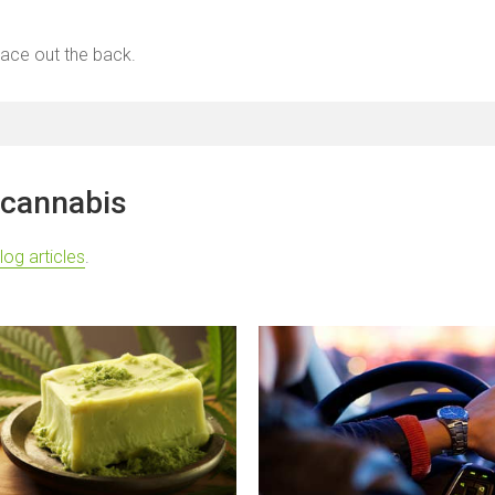
race out the back.
 cannabis
log articles
.