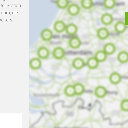
tel Station
rdam, die
oekers.