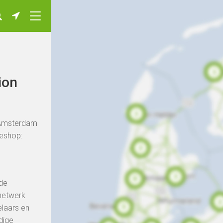
ion
n Amsterdam
eeshop:
nde
rnetwerk
elaars en
dige