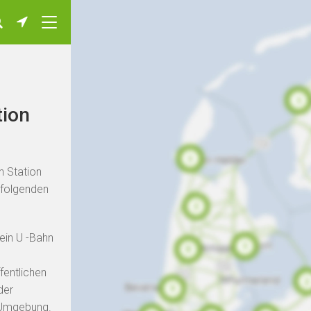
tion
n Station
 folgenden
ein U -Bahn
fentlichen
der
n Umgebung.