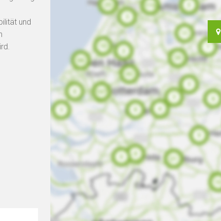
ilität und
n
rd.